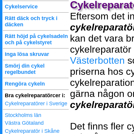
Cykelreparat
Cykelservice
Eftersom det i
Rätt däck och tryck i
däcken
cykelreparatö
kan det vara br
Rätt höjd på cykelsadeln
och på cykelstyret
cykelreparatör 
Inga lösa skruvar
Västerbotten
so
Smörj din cykel
priserna hos cy
regelbundet
cykelreparation
Rengöra cykeln
gärna någon or
Bra cykelreparatörcer i:
cykelreparatö
Cykelreparatörer i Sverige
Stockholms län
Västra Götaland
Det finns fler 
Cykelreparatör i Skåne